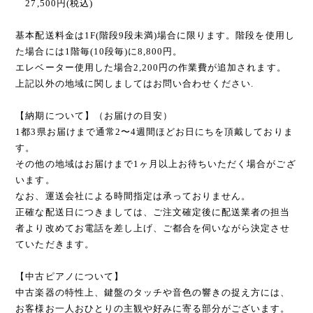
27,500円(税込)
基本配送料金は1F(階段9段未満)場合に限ります。階段を使用し
た場合には1階毎(10段毎)に8,800円。
エレベーター使用した場合2,200円の作業費が追加されます。
上記以外の地域に関しましてはお問い合わせください.
【納期について】（お届けの目安）
1都3県お届けまで通常2〜4週間ほどお日にちを頂戴しておりま
す。
その他の地域はお届けまで1ヶ月以上お待ちいただく場合がござ
います。
なお、運送会社による時間指定は承っておりません。
正確な配送日につきましては、ご注文確定後に配送業者の担当
者より改めてお電話を差し上げ、ご都合を伺いながら決定させ
ていただきます。
【中古ピアノについて】
中古楽器の特性上、鍵盤のタッチや音色の響きの捉え方には、
お客様お一人おひとりの主観や好みに寄る部分がございます。