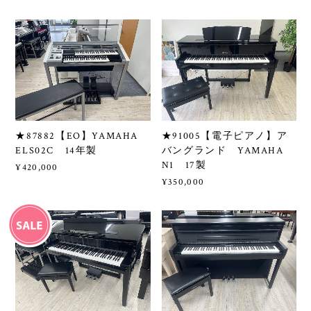
★87882【EO】YAMAHA
★91005【電子ピアノ】ア
ELS02C 14年製
バングランド YAMAHA
N1 17製
¥420,000
¥350,000