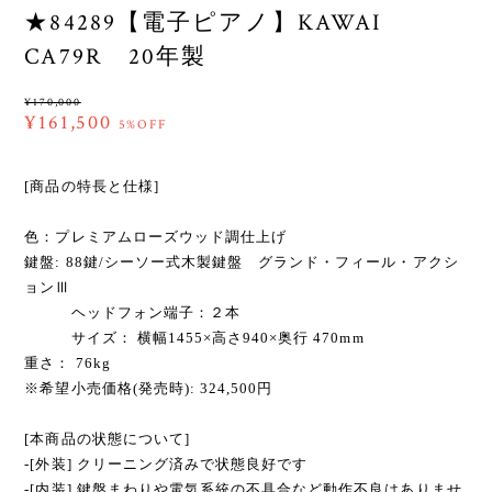
★84289【電子ピアノ】KAWAI
CA79R 20年製
¥170,000
¥161,500
5%OFF
[商品の特長と仕様]
色：プレミアムローズウッド調仕上げ
鍵盤: 88鍵/シーソー式木製鍵盤 グランド・フィール・アクシ
ョンⅢ
ヘッドフォン端子：２本
サイズ： 横幅1455×高さ940×奥行 470mm
重さ： 76kg
※希望小売価格(発売時): 324,500円
[本商品の状態について]
-[外装] クリーニング済みで状態良好です
-[内装] 鍵盤まわりや電気系統の不具合など動作不良はありませ