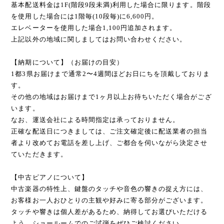
基本配送料金は1F(階段9段未満)利用した場合に限ります。階段
を使用した場合には1階毎(10段毎)に6,600円。
エレベーターを使用した場合1,100円追加されます。
上記以外の地域に関しましてはお問い合わせください。
【納期について】（お届けの目安）
1都3県お届けまで通常2〜4週間ほどお日にちを頂戴しておりま
す。
その他の地域はお届けまで1ヶ月以上お待ちいただく場合がござ
います。
なお、運送会社による時間指定は承っておりません。
正確な配送日につきましては、ご注文確定後に配送業者の担当
者より改めてお電話を差し上げ、ご都合を伺いながら決定させ
ていただきます。
【中古ピアノについて】
中古楽器の特性上、鍵盤のタッチや音色の響きの捉え方には、
お客様お一人おひとりの主観や好みに寄る部分がございます。
タッチや響きは個人差があるため、納得してお選びいただける
よう、ショールームでのご試弾をぜひご検討ください。