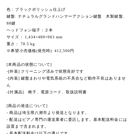
色：ブラックポリッシュ仕上げ
鍵盤: ナチュラルグランドハンマーアクション鍵盤 木製鍵盤、
88鍵
ヘッドフォン端子：２本
サイズ： 1,434×489×963 mm
重さ： 78.5 kg
※希望小売価格(発売時): 412,500円
[本商品の状態について]
-[外装] クリーニング済みで状態良好です
-[内装] 鍵盤まわりや電気系統の不具合など動作不良はありませ
ん
-[付属品] 椅子、電源コード、取扱説明書
[商品の発送について]
- 商品は埼玉県八潮市より発送となります。
- 配送はピアノ専門の運送業者に委託します。基本配送料金には
設置まで含まれます。
- 基本配送料金は以下の通りです