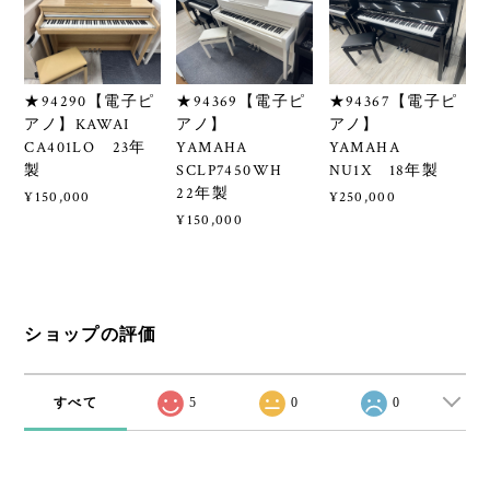
★94290【電子ピ
★94369【電子ピ
★94367【電子ピ
アノ】KAWAI
アノ】
アノ】
CA401LO 23年
YAMAHA
YAMAHA
製
SCLP7450WH
NU1X 18年製
22年製
¥150,000
¥250,000
¥150,000
ショップの評価
すべて
5
0
0