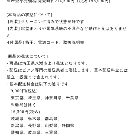
※希望小売価格(発売時): 214,500円（税抜 195,000円)
[本商品の状態について]
-[外装] クリーニング済みで状態良好です
-[内装] 鍵盤まわりや電気系統の不具合など動作不良はありませ
ん
-[付属品] 椅子、電源コード、取扱説明書
[商品の発送について]
- 商品は埼玉県八潮市より発送となります。
- 配送はピアノ専門の運送業者に委託します。基本配送料金には
組立・設置まで含まれます。
- 基本配送料金は以下の通りです
9,900円(税込)
東京都、埼玉県、神奈川県、千葉県
※離島は除く
16,500円(税込)
茨城県、栃木県、群馬県、
新潟県、長野県、山梨県、静岡県
愛知県、岐阜県、三重県、