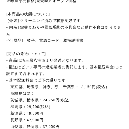
※希望小売価格(発売時): オープン価格
[本商品の状態について]
-[外装] クリーニング済みで状態良好です
-[内装] 鍵盤まわりや電気系統の不具合など動作不良はありませ
ん
-[付属品] 椅子、電源コード、取扱説明書
[商品の発送について]
- 商品は埼玉県八潮市より発送となります。
- 配送はピアノ専門の運送業者に委託します。基本配送料金には
設置まで含まれます。
- 基本配送料金は以下の通りです
東京都、埼玉県、神奈川県、千葉県：18,150円(税込)
※離島は除く
茨城県、栃木県：24,750円(税込)
群馬県：29,700(税込)
新潟県：49,500円
長野県：42,900円
山梨県、静岡県：37,950円