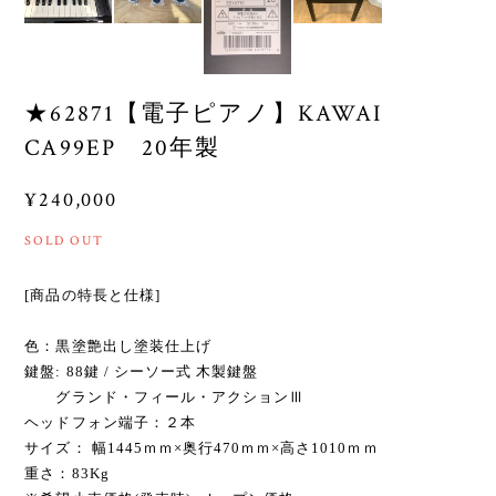
★62871【電子ピアノ】KAWAI
CA99EP 20年製
¥240,000
SOLD OUT
[商品の特長と仕様]
色：黒塗艶出し塗装仕上げ
鍵盤: 88鍵 / シーソー式 木製鍵盤
グランド・フィール・アクションⅢ
ヘッドフォン端子：２本
サイズ： 幅1445ｍｍ×奥行470ｍｍ×高さ1010ｍｍ
重さ：83Kg