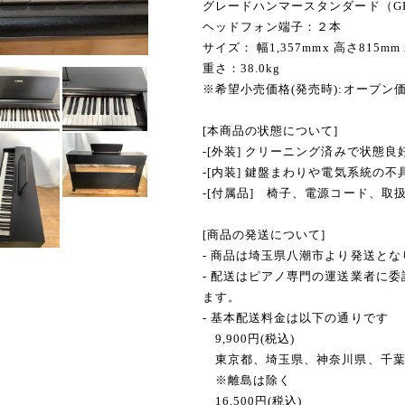
グレードハンマースタンダード（G
ヘッドフォン端子：２本
サイズ： 幅1,357mmx 高さ815mm 
重さ：38.0kg
※希望小売価格(発売時):オープン
[本商品の状態について]
-[外装] クリーニング済みで状態良
-[内装] 鍵盤まわりや電気系統の
-[付属品] 椅子、電源コード、取
[商品の発送について]
- 商品は埼玉県八潮市より発送とな
- 配送はピアノ専門の運送業者に
ます。
- 基本配送料金は以下の通りです
9,900円(税込)
東京都、埼玉県、神奈川県、千葉
※離島は除く
16,500円(税込)