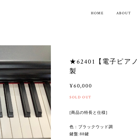
HOME
ABOUT
★62401【電子ピアノ】
製
¥60,000
SOLD OUT
[商品の特長と仕様]
色：ブラックウッド調
鍵盤:88鍵