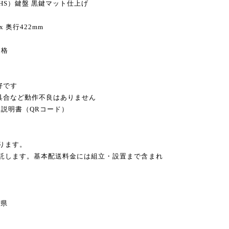
HS）鍵盤 黒鍵マット仕上げ
x 奥行422mm
価格
好です
不具合など動作不良はありません
扱説明書（QRコード）
ります。
委託します。基本配送料金には組立・設置まで含まれ
県