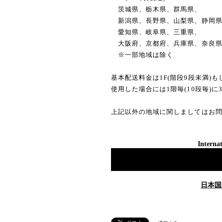
茨城県、栃木県、群馬県、
新潟県、長野県、山梨県、静岡
愛知県、岐阜県、三重県、
大阪府、京都府、兵庫県、奈良
※一部地域は除く
基本配送料金は1F(階段9段未満)
使用した場合には1階毎(10段毎)に
上記以外の地域に関しましてはお
Internat
日本国