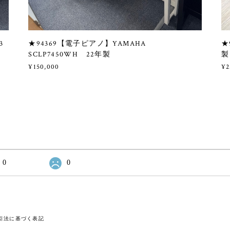
3
★94369【電子ピアノ】YAMAHA
★
SCLP7450WH 22年製
製
¥150,000
¥2
0
0
引法に基づく表記