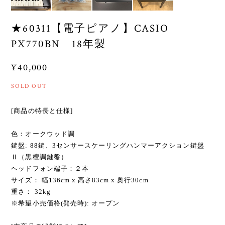
★60311【電子ピアノ】CASIO
PX770BN 18年製
¥40,000
SOLD OUT
[商品の特長と仕様]
色：オークウッド調
鍵盤: 88鍵、3センサースケーリングハンマーアクション鍵盤
Ⅱ（黒檀調鍵盤）
ヘッドフォン端子：２本
サイズ： 幅136cm x 高さ83cm x 奥行30cm
重さ： 32kg
※希望小売価格(発売時): オープン