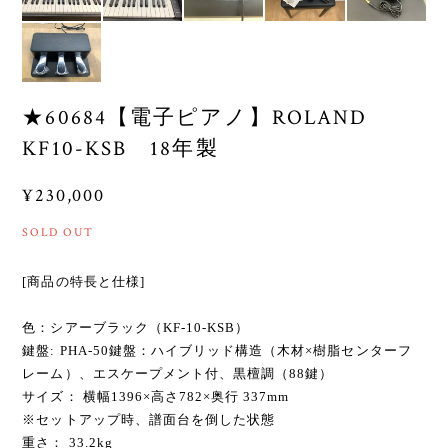
★60684【電子ピアノ】ROLAND
KF10-KSB 18年製
¥230,000
SOLD OUT
[商品の特長と仕様]
色：シアーブラック（KF-10-KSB）
鍵盤: PHA-50鍵盤：ハイブリッド構造（木材×樹脂センターフ
レーム）、エスケープメント付、黒檀調（88鍵）
サイズ： 横幅1396×高さ782×奥行 337mm
※セットアップ時、譜面台を倒した状態
重さ： 33.2kg