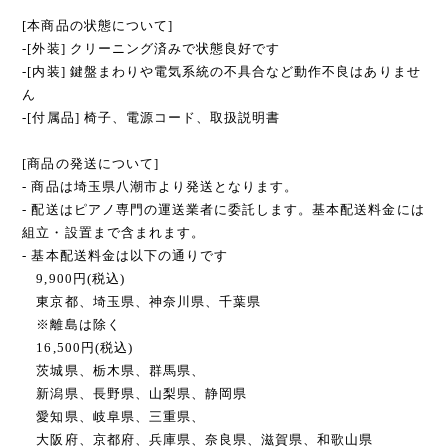
[本商品の状態について]
-[外装] クリーニング済みで状態良好です
-[内装] 鍵盤まわりや電気系統の不具合など動作不良はありませ
ん
-[付属品] 椅子、電源コード、取扱説明書
[商品の発送について]
- 商品は埼玉県八潮市より発送となります。
- 配送はピアノ専門の運送業者に委託します。基本配送料金には
組立・設置まで含まれます。
- 基本配送料金は以下の通りです
9,900円(税込)
東京都、埼玉県、神奈川県、千葉県
※離島は除く
16,500円(税込)
茨城県、栃木県、群馬県、
新潟県、長野県、山梨県、静岡県
愛知県、岐阜県、三重県、
大阪府、京都府、兵庫県、奈良県、滋賀県、和歌山県