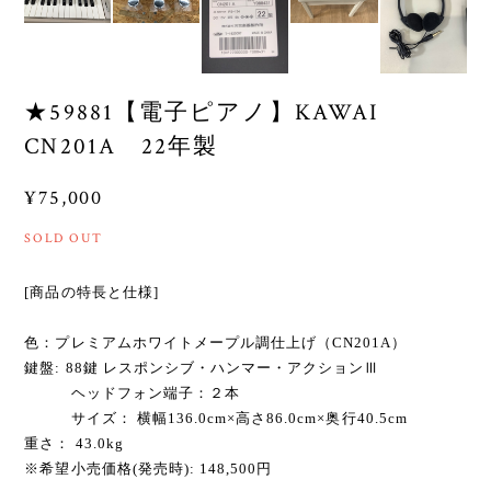
★59881【電子ピアノ】KAWAI
CN201A 22年製
¥75,000
SOLD OUT
[商品の特長と仕様]
色：プレミアムホワイトメープル調仕上げ（CN201A）
鍵盤: 88鍵 レスポンシブ・ハンマー・アクションⅢ
ヘッドフォン端子：２本
サイズ： 横幅136.0cm×高さ86.0cm×奥行40.5cm
重さ： 43.0kg
※希望小売価格(発売時): 148,500円