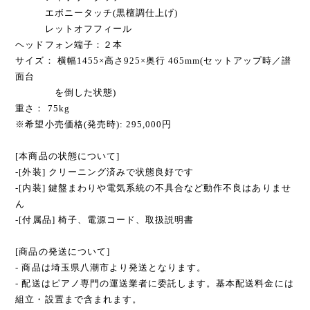
エボニータッチ(黒檀調仕上げ)
レットオフフィール
ヘッドフォン端子：２本
サイズ： 横幅1455×高さ925×奥行 465mm(セットアップ時／譜
面台
を倒した状態)
重さ： 75kg
※希望小売価格(発売時): 295,000円
[本商品の状態について]
-[外装] クリーニング済みで状態良好です
-[内装] 鍵盤まわりや電気系統の不具合など動作不良はありませ
ん
-[付属品] 椅子、電源コード、取扱説明書
[商品の発送について]
- 商品は埼玉県八潮市より発送となります。
- 配送はピアノ専門の運送業者に委託します。基本配送料金には
組立・設置まで含まれます。