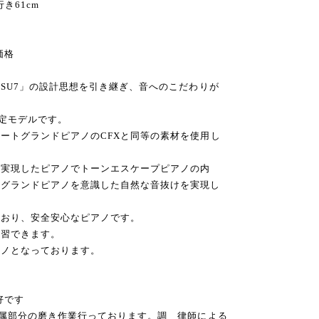
行き61cm
価格
「SU7」の設計思想を引き継ぎ、音へのこだわりが
限定モデルです。
ートグランドピアノのCFXと同等の素材を使用し
を実現したピアノでトーンエスケープピアノの内
、グランドピアノを意識した自然な音抜けを実現し
ており、安全安心なピアノです。
練習できます。
アノとなっております。
好です
金属部分の磨き作業行っております。調 律師による