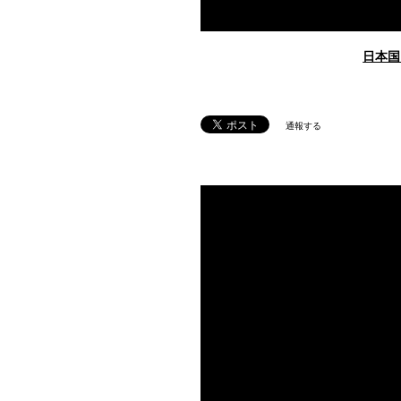
日本国
通報する