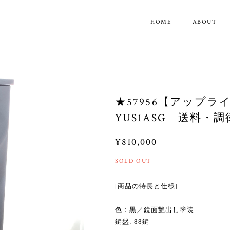
HOME
ABOUT
★57956【アップ
YUS1ASG 送料・
¥810,000
SOLD OUT
[商品の特長と仕様]
色：黒／鏡面艶出し塗装
鍵盤: 88鍵