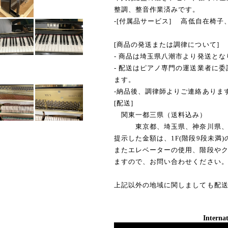
整調、整音作業済みです。
-[付属品サービス] 高低自在椅
[商品の発送または調律について]
- 商品は埼玉県八潮市より発送とな
- 配送はピアノ専門の運送業者に
ます。
-納品後、調律師よりご連絡ありま
[配送]
関東一都三県（送料込み）
東京都、埼玉県、神奈川県、
提示した金額は、1F(階段9段未満
またエレベーターの使用、階段や
ますので、お問い合わせください
上記以外の地域に関しましても配
Internat