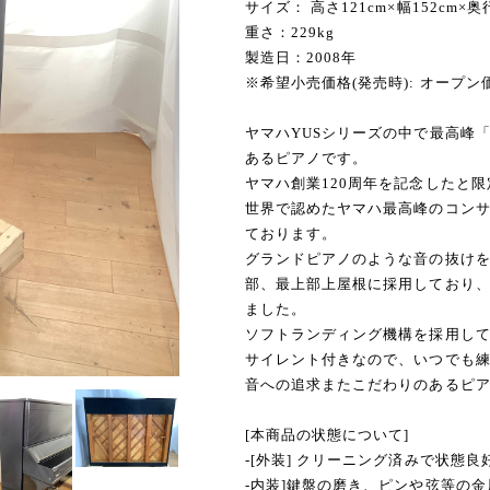
サイズ： 高さ121cm×幅152cm×奥
重さ：229kg
製造日：2008年
※希望小売価格(発売時): オープン
ヤマハYUSシリーズの中で最高峰
あるピアノです。
ヤマハ創業120周年を記念したと
世界で認めたヤマハ最高峰のコンサ
ております。
グランドピアノのような音の抜け
部、最上部上屋根に採用しており
ました。
ソフトランディング機構を採用し
サイレント付きなので、いつでも
音への追求またこだわりのあるピ
[本商品の状態について]
-[外装] クリーニング済みで状態良
-内装]鍵盤の磨き、ピンや弦等の