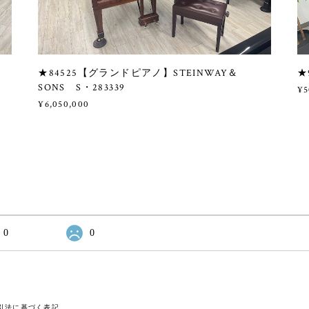
★84525【グランドピアノ】STEINWAY＆
★
SONS S・283339
¥5
¥6,050,000
0
0
引法に基づく表記