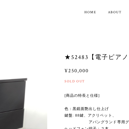
HOME
ABOUT
★52483【電子ピアノ
¥250,000
SOLD OUT
[商品の特長と仕様]
色：黒鏡面艶出し仕上げ
鍵盤: 88鍵、アクリペット、
アバングランド専用グラン
ヘッドフォン端子：２本