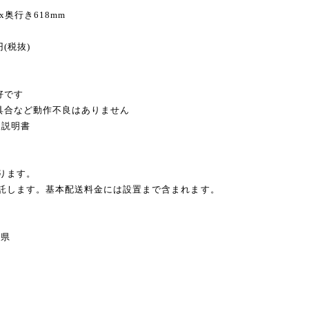
 x奥行き618mm
円(税抜)
好です
不具合など動作不良はありません
扱説明書
ります。
委託します。基本配送料金には設置まで含まれます。
県
県