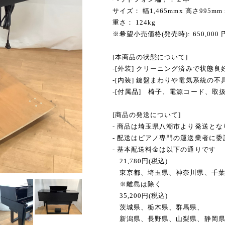
サイズ： 幅1,465mmx 高さ995mm
重さ： 124kg
※希望小売価格(発売時): 650,000 
[本商品の状態について]
-[外装] クリーニング済みで状態良
-[内装] 鍵盤まわりや電気系統の
-[付属品] 椅子、電源コード、取
[商品の発送について]
- 商品は埼玉県八潮市より発送とな
- 配送はピアノ専門の運送業者に
- 基本配送料金は以下の通りです
21,780円(税込)
東京都、埼玉県、神奈川県、千葉
※離島は除く
35,200円(税込)
茨城県、栃木県、群馬県、
新潟県、長野県、山梨県、静岡