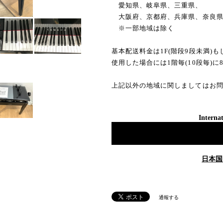
愛知県、岐阜県、三重県、
大阪府、京都府、兵庫県、奈良
※一部地域は除く
基本配送料金は1F(階段9段未満)
使用した場合には1階毎(10段毎)に
上記以外の地域に関しましてはお
Internat
日本国
通報する