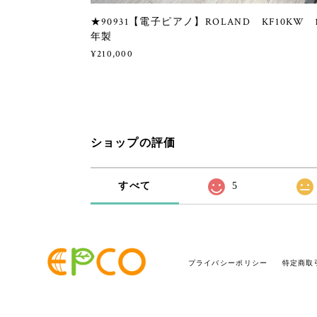
★90931【電子ピアノ】ROLAND KF10KW 
年製
¥210,000
ショップの評価
すべて
5
プライバシーポリシー
特定商取