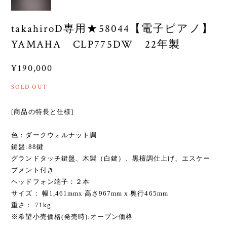
takahiroD専用★58044【電子ピアノ】
YAMAHA CLP775DW 22年製
¥190,000
SOLD OUT
[商品の特長と仕様]
色：ダークウォルナット調
鍵盤:88鍵
グランドタッチ鍵盤、木製（白鍵）、黒檀調仕上げ、エスケー
プメント付き
ヘッドフォン端子：２本
サイズ： 幅1,461mmx 高さ967mm x 奥行465mm
重さ： 71kg
※希望小売価格(発売時):オープン価格