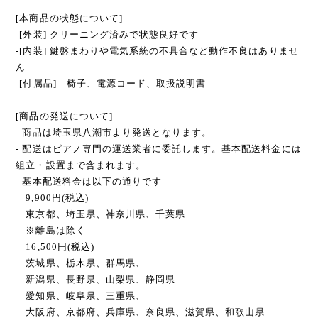
[本商品の状態について]
-[外装] クリーニング済みで状態良好です
-[内装] 鍵盤まわりや電気系統の不具合など動作不良はありませ
ん
-[付属品] 椅子、電源コード、取扱説明書
[商品の発送について]
- 商品は埼玉県八潮市より発送となります。
- 配送はピアノ専門の運送業者に委託します。基本配送料金には
組立・設置まで含まれます。
- 基本配送料金は以下の通りです
9,900円(税込)
東京都、埼玉県、神奈川県、千葉県
※離島は除く
16,500円(税込)
茨城県、栃木県、群馬県、
新潟県、長野県、山梨県、静岡県
愛知県、岐阜県、三重県、
大阪府、京都府、兵庫県、奈良県、滋賀県、和歌山県