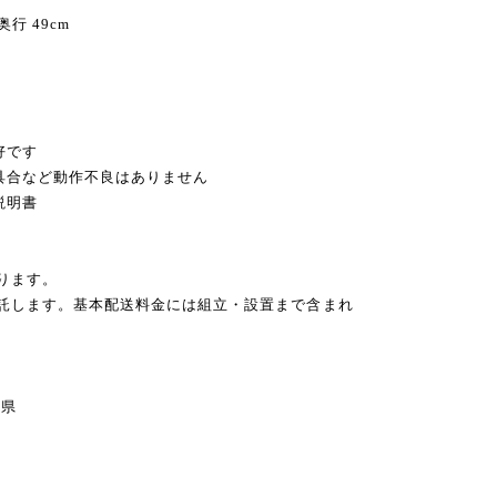
奥行 49cm
円
好です
不具合など動作不良はありません
説明書
ります。
委託します。基本配送料金には組立・設置まで含まれ
県