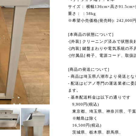
サイズ： 横幅136cm×高さ91.5cm×
重さ： ：58kg
※希望小売価格(発売時): 242,000
[本商品の状態について]
-[外装] クリーニング済みで状態良
-[内装] 鍵盤まわりや電気系統の
-[付属品] 椅子、電源コード、取扱
[商品の発送について]
- 商品は埼玉県八潮市より発送とな
- 配送はピアノ専門の運送業者に
ます。
- 基本配送料金は以下の通りです
9,900円(税込)
東京都、埼玉県、神奈川県、千葉
※離島は除く
16,500円(税込)
茨城県、栃木県、群馬県、