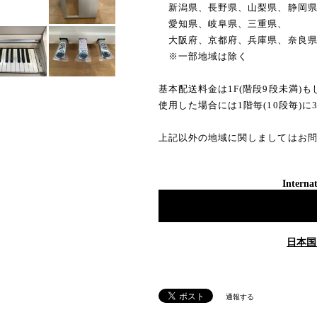
新潟県、長野県、山梨県、静岡
愛知県、岐阜県、三重県、
大阪府、京都府、兵庫県、奈良
※一部地域は除く
基本配送料金は1F(階段9段未満)
使用した場合には1階毎(10段毎)に
上記以外の地域に関しましてはお
Internat
日本国
通報する