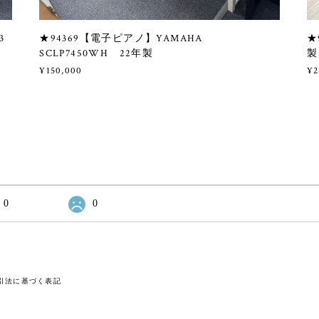
3
★94369【電子ピアノ】YAMAHA
★
SCLP7450WH 22年製
製
¥150,000
¥2
0
0
引法に基づく表記