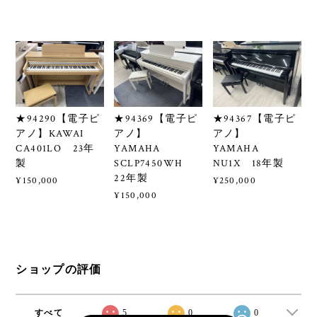
★94290【電子ピ
★94369【電子ピ
★94367【電子ピ
アノ】KAWAI
アノ】
アノ】
CA401LO 23年
YAMAHA
YAMAHA
製
SCLP7450WH
NU1X 18年製
22年製
¥150,000
¥250,000
¥150,000
ショップの評価
すべて
5
0
0