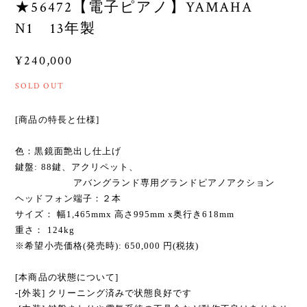
★56472【電子ピアノ】YAMAHA
N1 13年製
¥240,000
SOLD OUT
[商品の特長と仕様]
色：黒鏡面艶出し仕上げ
鍵盤: 88鍵、アクリペット、
アバングランド専用グランドピアノアクション
ヘッドフォン端子：２本
サイズ： 幅1,465mmx 高さ995mm x奥行き618mm
重さ： 124kg
※希望小売価格(発売時): 650,000 円(税抜)
[本商品の状態について]
-[外装] クリーニング済みで状態良好です