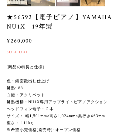
★56592【電子ピアノ】YAMAHA
NU1X 19年製
¥260,000
SOLD OUT
[商品の特長と仕様]
色：鏡面艶出し仕上げ
鍵盤: 88
白鍵：アクリペット
鍵盤機構：NU1X専用アップライトピアノアクション
ヘッドフォン端子：２本
サイズ： 幅1,501mm×高さ1,024mm×奥行き463mm
重さ： 111kg
※希望小売価格(発売時): オープン価格