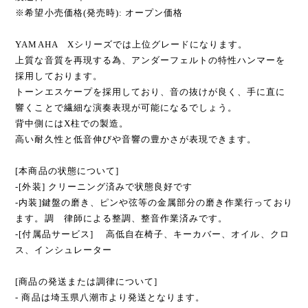
サイズ： 高さ131cm×幅153cm×奥行き65cm
重さ：245kg
製造日：1990年
※希望小売価格(発売時): オープン価格
YAMAHA Xシリーズでは上位グレードになります。
上質な音質を再現する為、アンダーフェルトの特性ハンマーを
採用しております。
トーンエスケープを採用しており、音の抜けが良く、手に直に
響くことで繊細な演奏表現が可能になるでしょう。
背中側にはX柱での製造。
高い耐久性と低音伸びや音響の豊かさが表現できます。
[本商品の状態について]
-[外装] クリーニング済みで状態良好です
-内装]鍵盤の磨き、ピンや弦等の金属部分の磨き作業行っており
ます。調 律師による整調、整音作業済みです。
-[付属品サービス] 高低自在椅子、キーカバー、オイル、クロ
ス、インシュレーター