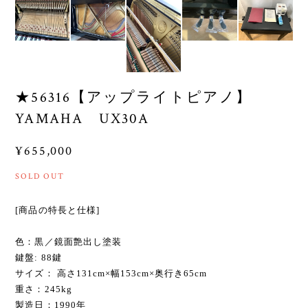
★56316【アップライトピアノ】
YAMAHA UX30A
¥655,000
SOLD OUT
[商品の特長と仕様]
色：黒／鏡面艶出し塗装
鍵盤: 88鍵