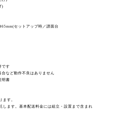
)
×奥行 465mm(セットアップ時／譜面台
円
好です
不具合など動作不良はありません
説明書
ります。
委託します。基本配送料金には組立・設置まで含まれ