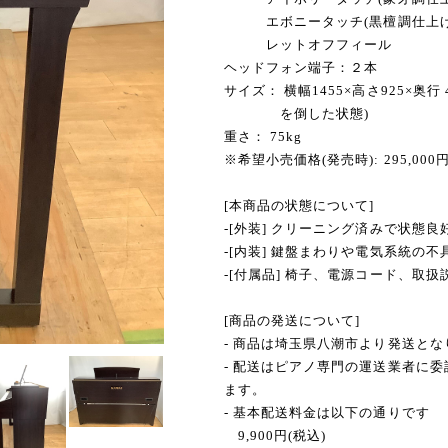
エボニータッチ(黒檀調仕上げ
レットオフフィール
ヘッドフォン端子：２本
サイズ： 横幅1455×高さ925
を倒した状態)
重さ： 75kg
※希望小売価格(発売時): 295,000
[本商品の状態について]
-[外装] クリーニング済みで状態良
-[内装] 鍵盤まわりや電気系統の
-[付属品] 椅子、電源コード、取扱
[商品の発送について]
- 商品は埼玉県八潮市より発送とな
- 配送はピアノ専門の運送業者に
ます。
- 基本配送料金は以下の通りです
9,900円(税込)