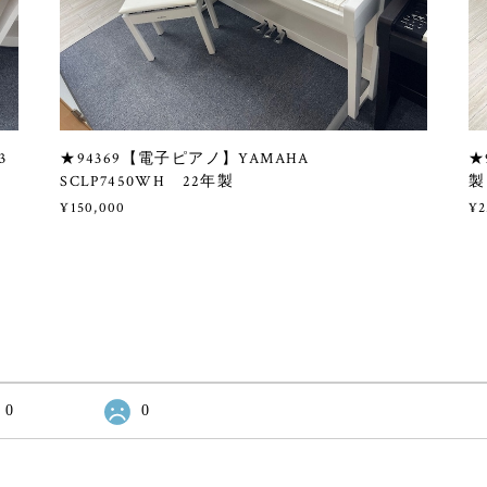
3
★94369【電子ピアノ】YAMAHA
★
SCLP7450WH 22年製
製
¥150,000
¥2
0
0