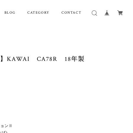
BLOG
CATEGORY
CONTACT
】KAWAI CA78R 18年製
ョンⅡ
げ)