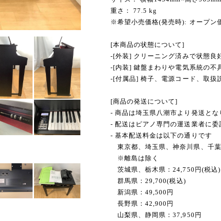
重さ： 77.5 kg
※希望小売価格(発売時): オープン
[本商品の状態について]
-[外装] クリーニング済みで状態良
-[内装] 鍵盤まわりや電気系統の
-[付属品] 椅子、電源コード、取扱
[商品の発送について]
- 商品は埼玉県八潮市より発送とな
- 配送はピアノ専門の運送業者に
- 基本配送料金は以下の通りです
東京都、埼玉県、神奈川県、千葉県：
※離島は除く
茨城県、栃木県：24,750円(税込)
群馬県：29,700(税込)
新潟県：49,500円
長野県：42,900円
山梨県、静岡県：37,950円