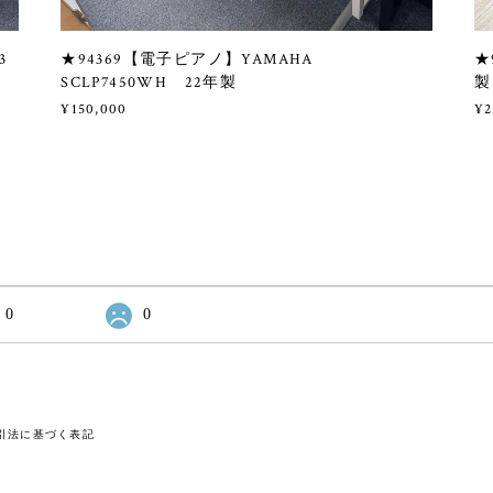
3
★94369【電子ピアノ】YAMAHA
★
SCLP7450WH 22年製
製
¥150,000
¥2
0
0
引法に基づく表記