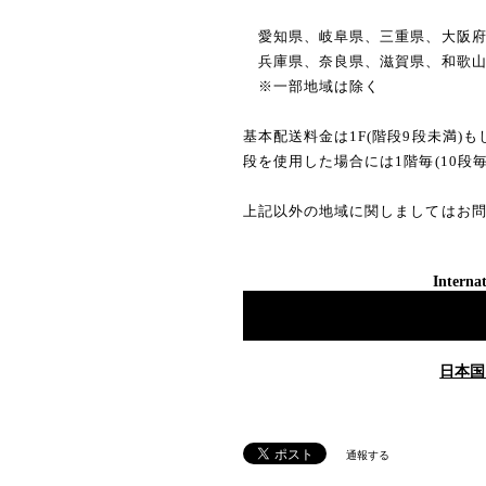
愛知県、岐阜県、三重県、大阪府、京
兵庫県、奈良県、滋賀県、和歌山県：
※一部地域は除く
基本配送料金は1F(階段9段未満)
段を使用した場合には1階毎(10段毎
上記以外の地域に関しましてはお
Internat
日本国
通報する