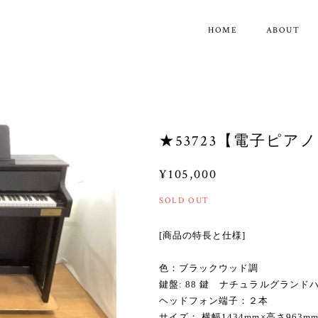
HOME
ABOUT
★53723【電子ピアノ】
¥105,000
SOLD OUT
[商品の特長と仕様]
色：ブラックウッド調
鍵盤: 88 鍵 ナチュラルグランド
ヘッドフォン端子：２本
サイズ： 横幅1434mm×高さ963mm×