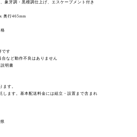
）、象牙調・黒檀調仕上げ、エスケープメント付き
x 奥行465mm
価格
好です
不具合など動作不良はありません
扱説明書
ります。
委託します。基本配送料金には組立・設置まで含まれ
県