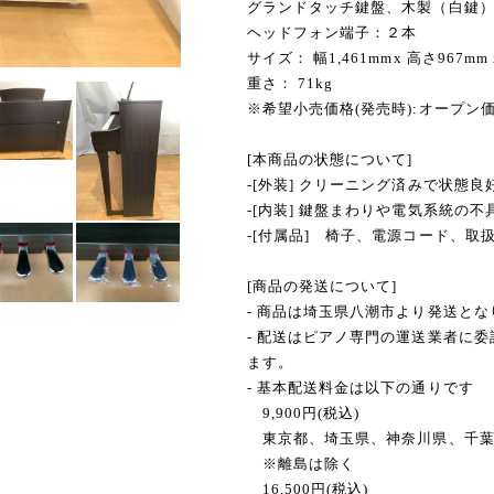
グランドタッチ鍵盤、木製（白鍵
ヘッドフォン端子：２本
サイズ： 幅1,461mmx 高さ967mm 
重さ： 71kg
※希望小売価格(発売時):オープン
[本商品の状態について]
-[外装] クリーニング済みで状態良
-[内装] 鍵盤まわりや電気系統の
-[付属品] 椅子、電源コード、取
[商品の発送について]
- 商品は埼玉県八潮市より発送とな
- 配送はピアノ専門の運送業者に
ます。
- 基本配送料金は以下の通りです
9,900円(税込)
東京都、埼玉県、神奈川県、千葉
※離島は除く
16,500円(税込)