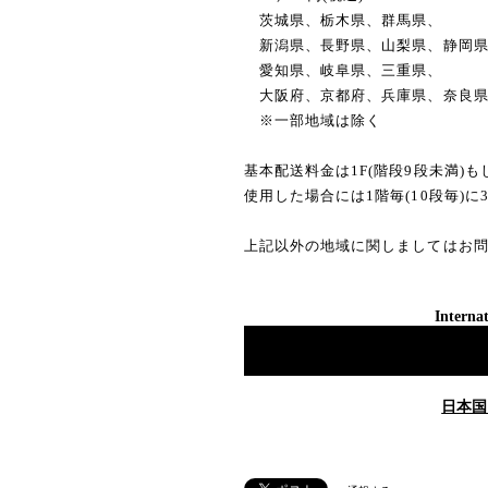
茨城県、栃木県、群馬県、
新潟県、長野県、山梨県、静岡
愛知県、岐阜県、三重県、
大阪府、京都府、兵庫県、奈良
※一部地域は除く
基本配送料金は1F(階段9段未満)
使用した場合には1階毎(10段毎)に
上記以外の地域に関しましてはお
Internat
日本国