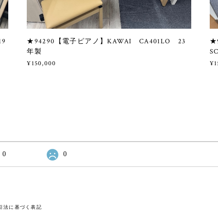
19
★94290【電子ピアノ】KAWAI CA401LO 23
★
年製
S
¥150,000
¥1
0
0
引法に基づく表記