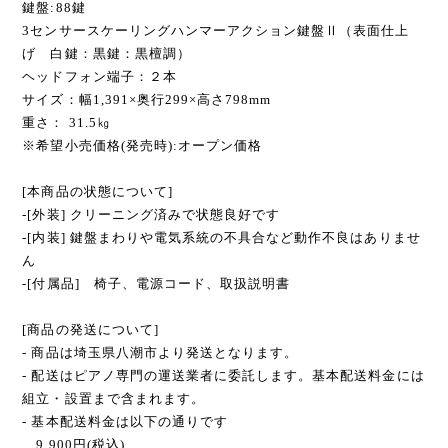
SOLD OUT
[商品の特長と仕様]
色： ブラックウッド調
鍵盤:88鍵
3センサースケーリングハンマーアクション鍵盤Ⅱ（表面仕上
げ 白鍵：黒鍵：黒檀調）
ヘッドフォン端子：２本
サイズ：幅1,391×奥行299×高さ798mm
重さ： 31.5㎏
※希望小売価格(発売時):オープン価格
[本商品の状態について]
-[外装] クリーニング済みで状態良好です
-[内装] 鍵盤まわりや電気系統の不具合など動作不良はありませ
ん
-[付属品] 椅子、電源コード、取扱説明書
[商品の発送について]