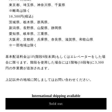
- 商品は埼玉県八潮市より発送となります。
- 配送はピアノ専門の運送業者に委託します。基本配送料金には
組立・設置まで含まれます。
- 基本配送料金は以下の通りです
9,900円(税込)
東京都、埼玉県、神奈川県、千葉県
※離島は除く
16,500円(税込)
茨城県、栃木県、群馬県、
新潟県、長野県、山梨県、静岡県
愛知県、岐阜県、三重県、
大阪府、京都府、兵庫県、奈良県、滋賀県、和歌山県
※一部地域は除く
基本配送料金は1F(階段9段未満)もしくはエレベーターをした場
合に限ります。階段を使用した場合には1階毎(10段毎)に3,300
円の作業費が追加されます。
上記以外の地域に関しましてはお問い合わせください。