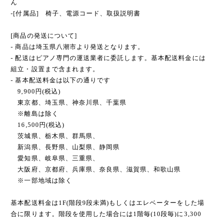
[本商品の状態について]
-[外装] クリーニング済みで状態良好です
-[内装] 鍵盤まわりや電気系統の不具合など動作不良はありませ
ん
-[付属品] 椅子、電源コード、取扱説明書
[商品の発送について]
- 商品は埼玉県八潮市より発送となります。
- 配送はピアノ専門の運送業者に委託します。基本配送料金には
組立・設置まで含まれます。
- 基本配送料金は以下の通りです
9,900円(税込)
東京都、埼玉県、神奈川県、千葉県
※離島は除く
16,500円(税込)
茨城県、栃木県、群馬県、
新潟県、長野県、山梨県、静岡県
愛知県、岐阜県、三重県、
大阪府、京都府、兵庫県、奈良県、滋賀県、和歌山県