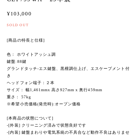
★51229【電子ピアノ】YAMAHA
CLP735WA 23年製
¥103,000
SOLD OUT
[商品の特長と仕様]
色： ホワイトアッシュ調
鍵盤:88鍵
グランドタッチ-エス鍵盤、黒檀調仕上げ、エスケープメント付
き
ヘッドフォン端子：２本
サイズ： 幅1,461mmx 高さ927mm x 奥行459mm
重さ： 57kg
※希望小売価格(発売時):オープン価格