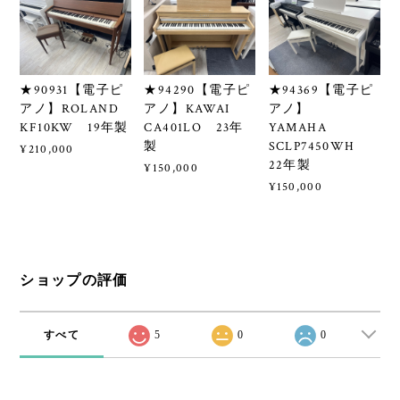
★90931【電子ピ
★94290【電子ピ
★94369【電子ピ
アノ】ROLAND
アノ】KAWAI
アノ】
KF10KW 19年製
CA401LO 23年
YAMAHA
製
SCLP7450WH
¥210,000
22年製
¥150,000
¥150,000
ショップの評価