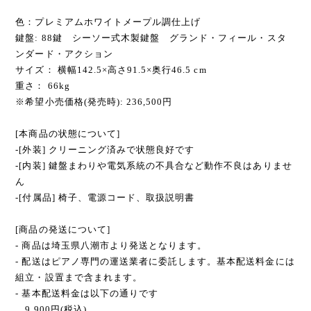
色：プレミアムホワイトメープル調仕上げ
鍵盤: 88鍵 シーソー式木製鍵盤 グランド・フィール・スタ
ンダード・アクション
サイズ： 横幅142.5×高さ91.5×奥行46.5 cm
重さ： 66kg
※希望小売価格(発売時): 236,500円
[本商品の状態について]
-[外装] クリーニング済みで状態良好です
-[内装] 鍵盤まわりや電気系統の不具合など動作不良はありませ
ん
-[付属品] 椅子、電源コード、取扱説明書
[商品の発送について]
- 商品は埼玉県八潮市より発送となります。
- 配送はピアノ専門の運送業者に委託します。基本配送料金には
組立・設置まで含まれます。
- 基本配送料金は以下の通りです
9,900円(税込)