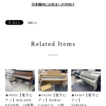
日本国内にお住まいの方向け
通報する
Related Items
★90931【電子ピ
★94290【電子ピ
★94369【電子ピ
アノ】ROLAND
アノ】KAWAI
アノ】
KF10KW 19年製
CA401LO 23年
YAMAHA