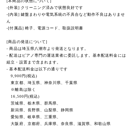
[本商品の状態について]
-[外装] クリーニング済みで状態良好です
-[内装] 鍵盤まわりや電気系統の不具合など動作不良はありませ
ん
-[付属品] 椅子、電源コード、取扱説明書
[商品の発送について]
- 商品は埼玉県八潮市より発送となります。
- 配送はピアノ専門の運送業者に委託します。基本配送料金には
組立・設置まで含まれます。
- 基本配送料金は以下の通りです
9,900円(税込)
東京都、埼玉県、神奈川県、千葉県
※離島は除く
16,500円(税込)
茨城県、栃木県、群馬県、
新潟県、長野県、山梨県、静岡県
愛知県、岐阜県、三重県、
大阪府、京都府、兵庫県、奈良県、滋賀県、和歌山県