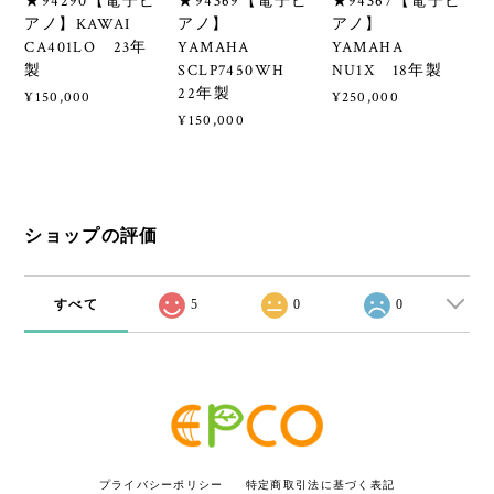
★94290【電子ピ
★94369【電子ピ
★94367【電子ピ
アノ】KAWAI
アノ】
アノ】
CA401LO 23年
YAMAHA
YAMAHA
製
SCLP7450WH
NU1X 18年製
22年製
¥150,000
¥250,000
¥150,000
ショップの評価
すべて
5
0
0
プライバシーポリシー
特定商取引法に基づく表記