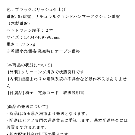
色：ブラックポリッシュ仕上げ
鍵盤: 88鍵盤、ナチュラルグランドハンマーアクション鍵盤
（木製鍵盤）
ヘッドフォン端子：２本
サイズ：1,434×489×963mm
重さ： 77.5 kg
※希望小売価格(発売時): オープン価格
[本商品の状態について]
-[外装] クリーニング済みで状態良好です
-[内装] 鍵盤まわりや電気系統の不具合など動作不良はありませ
ん
-[付属品] 椅子、電源コード、取扱説明書
[商品の発送について]
- 商品は埼玉県八潮市より発送となります。
- 配送はピアノ専門の運送業者に委託します。基本配送料金には
設置まで含まれます。
- 基本配送料金は以下の通りです