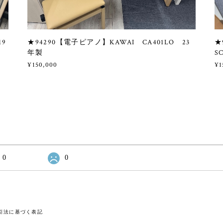
19
★94290【電子ピアノ】KAWAI CA401LO 23
★
年製
S
¥150,000
¥1
0
0
引法に基づく表記