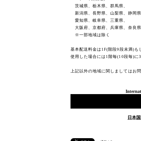
茨城県、栃木県、群馬県、
新潟県、長野県、山梨県、静岡
愛知県、岐阜県、三重県、
大阪府、京都府、兵庫県、奈良
※一部地域は除く
基本配送料金は1F(階段9段未満)
使用した場合には1階毎(10段毎)に
上記以外の地域に関しましてはお
Internat
日本国