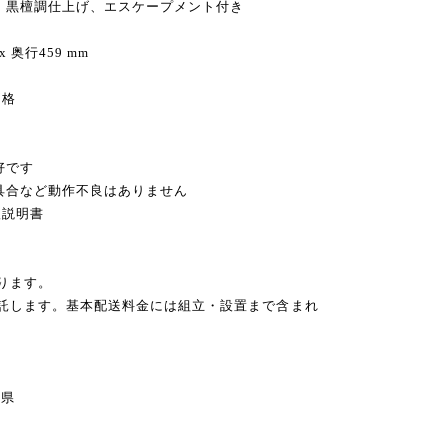
・黒檀調仕上げ、エスケープメント付き
x 奥行459 mm
価格
好です
不具合など動作不良はありません
扱説明書
ります。
委託します。基本配送料金には組立・設置まで含まれ
県