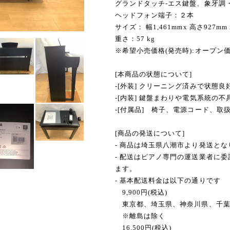
グランドタッチ-エス鍵盤、象牙調
ヘッドフォン端子：２本
サイズ： 幅1,461mmx 高さ927mm 
重さ：57 kg
※希望小売価格(発売時):オープン
[本商品の状態について]
-[外装] クリーニング済みで状態良
-[内装] 鍵盤まわりや電気系統の
-[付属品] 椅子、電源コード、取
[商品の発送について]
- 商品は埼玉県八潮市より発送とな
- 配送はピアノ専門の運送業者に
ます。
- 基本配送料金は以下の通りです
9,900円(税込)
東京都、埼玉県、神奈川県、千葉
※離島は除く
16,500円(税込)