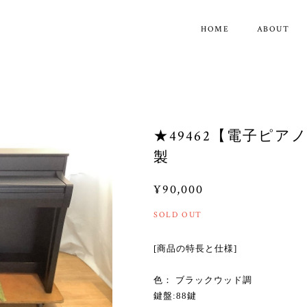
HOME
ABOUT
★49462【電子ピアノ】
製
¥90,000
SOLD OUT
[商品の特長と仕様]
色： ブラックウッド調
鍵盤:88鍵