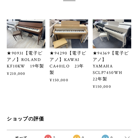
★90931【電子ピ
★94290【電子ピ
★94369【電子ピ
アノ】ROLAND
アノ】KAWAI
アノ】
KF10KW 19年製
CA401LO 23年
YAMAHA
製
SCLP7450WH
¥210,000
22年製
¥150,000
¥150,000
ショップの評価