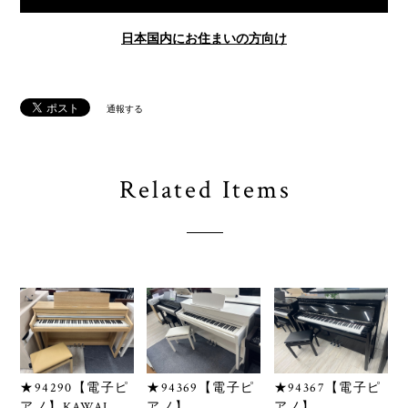
日本国内にお住まいの方向け
通報する
Related Items
★94290【電子ピ
★94369【電子ピ
★94367【電子ピ
アノ】KAWAI
アノ】
アノ】