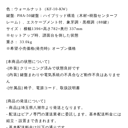
色：ウォールナット（KF-10-KW）
鍵盤: PHA-50鍵盤：ハイブリッド構造（木材×樹脂センターフ
レーム）、エスケープメント付、象牙調・黒檀調（88鍵）
サイズ： 横幅1396×高さ782×奥行 337mm
※セットアップ時、譜面台を倒した状態
重さ： 33.0kg
※希望小売価格(発売時): オープン価格
[本商品の状態について]
-[外装] クリーニング済みで状態良好です
-[内装] 鍵盤まわりや電気系統の不具合など動作不良はありませ
ん
-[付属品] 椅子、電源コード、取扱説明書
[商品の発送について]
- 商品は埼玉県八潮市より発送となります。
- 配送はピアノ専門の運送業者に委託します。基本配送料金には
組立・設置まで含まれます。
- 基本配送料金は以下の通りです