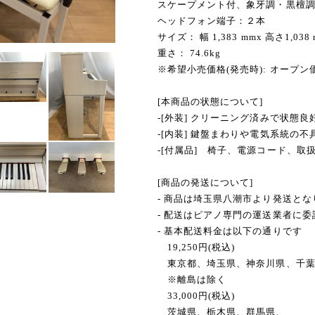
スケープメント付、象牙調・黒檀
ヘッドフォン端子：２本
サイズ： 幅 1,383 mmx 高さ1,038
重さ： 74.6kg
※希望小売価格(発売時): オープン
[本商品の状態について]
-[外装] クリーニング済みで状態良
-[内装] 鍵盤まわりや電気系統の
-[付属品] 椅子、電源コード、取
[商品の発送について]
- 商品は埼玉県八潮市より発送とな
- 配送はピアノ専門の運送業者に
- 基本配送料金は以下の通りです
19,250円(税込)
東京都、埼玉県、神奈川県、千葉
※離島は除く
33,000円(税込)
茨城県、栃木県、群馬県、