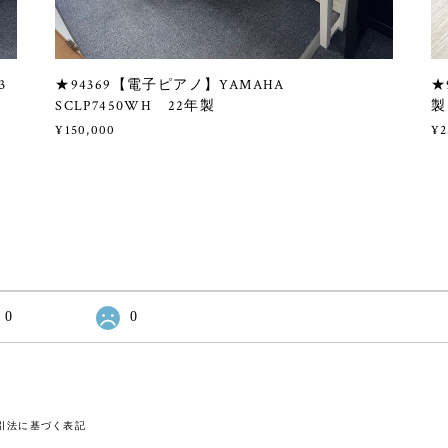
3
★94369【電子ピアノ】YAMAHA
★
SCLP7450WH 22年製
製
¥150,000
¥2
0
0
引法に基づく表記