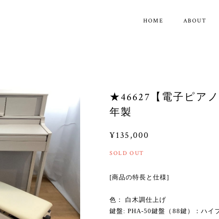
HOME
ABOUT
★46627【電子ピアノ】
年製
¥135,000
SOLD OUT
[商品の特長と仕様]
色： 白木調仕上げ
鍵盤: PHA-50鍵盤（88鍵）：