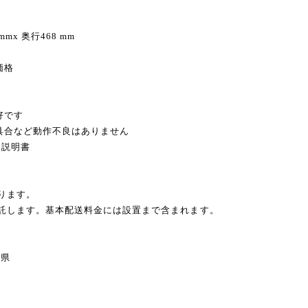
調
 mmx 奥行468 mm
価格
好です
不具合など動作不良はありません
扱説明書
ります。
委託します。基本配送料金には設置まで含まれます。
県