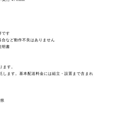
円
好です
不具合など動作不良はありません
説明書
ります。
委託します。基本配送料金には組立・設置まで含まれ
県
県