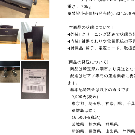
重さ： 76kg
※希望小売価格(発売時): 324,500
[本商品の状態について]
-[外装] クリーニング済みで状態良
-[内装] 鍵盤まわりや電気系統の
-[付属品] 椅子、電源コード、取扱
[商品の発送について]
- 商品は埼玉県八潮市より発送とな
- 配送はピアノ専門の運送業者に
ます。
- 基本配送料金は以下の通りです
9,900円(税込)
東京都、埼玉県、神奈川県、千葉
※離島は除く
16,500円(税込)
茨城県、栃木県、群馬県、
新潟県、長野県、山梨県、静岡