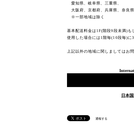
愛知県、岐阜県、三重県、
大阪府、京都府、兵庫県、奈良
※一部地域は除く
基本配送料金は1F(階段9段未満)
使用した場合には1階毎(10段毎)に
上記以外の地域に関しましてはお
Internat
日本国
通報する