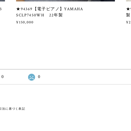
3
★94369【電子ピアノ】YAMAHA
★
SCLP7450WH 22年製
製
¥150,000
¥2
0
0
引法に基づく表記