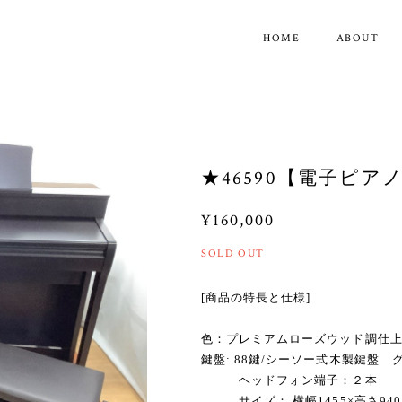
HOME
ABOUT
★46590【電子ピアノ
¥160,000
SOLD OUT
[商品の特長と仕様]
色：プレミアムローズウッド調仕
鍵盤: 88鍵/シーソー式木製鍵盤
ヘッドフォン端子：２本
サイズ： 横幅1455×高さ940×