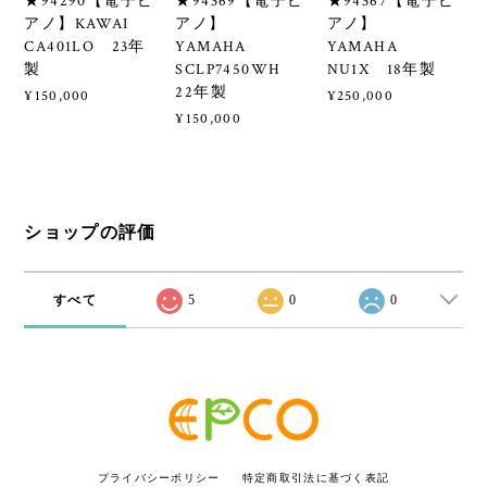
★94290【電子ピ
★94369【電子ピ
★94367【電子ピ
アノ】KAWAI
アノ】
アノ】
CA401LO 23年
YAMAHA
YAMAHA
製
SCLP7450WH
NU1X 18年製
22年製
¥150,000
¥250,000
¥150,000
ショップの評価
すべて
5
0
0
プライバシーポリシー
特定商取引法に基づく表記