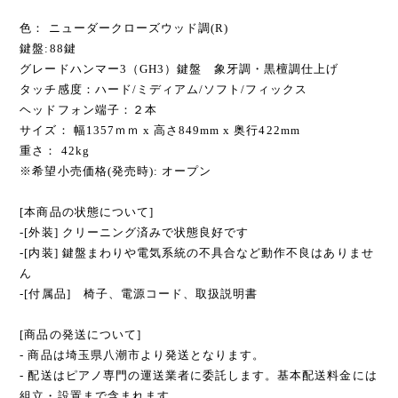
色： ニューダークローズウッド調(R)
鍵盤:88鍵
グレードハンマー3（GH3）鍵盤 象牙調・黒檀調仕上げ
タッチ感度：ハード/ミディアム/ソフト/フィックス
ヘッドフォン端子：２本
サイズ： 幅1357ｍｍ x 高さ849mm x 奥行422mm
重さ： 42kg
※希望小売価格(発売時): オープン
[本商品の状態について]
-[外装] クリーニング済みで状態良好です
-[内装] 鍵盤まわりや電気系統の不具合など動作不良はありませ
ん
-[付属品] 椅子、電源コード、取扱説明書
[商品の発送について]
- 商品は埼玉県八潮市より発送となります。
- 配送はピアノ専門の運送業者に委託します。基本配送料金には
組立・設置まで含まれます。