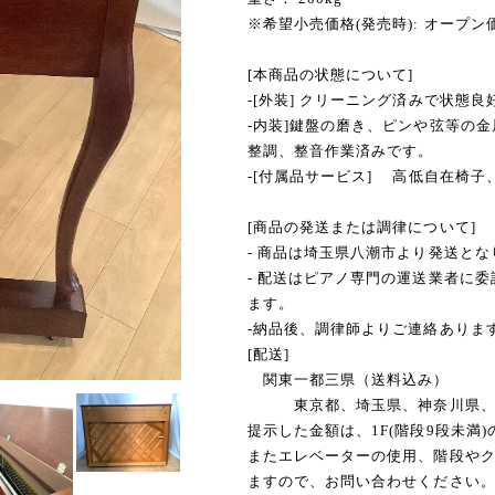
※希望小売価格(発売時): オープン
[本商品の状態について]
-[外装] クリーニング済みで状態良
-内装]鍵盤の磨き、ピンや弦等の
整調、整音作業済みです。
-[付属品サービス] 高低自在椅
[商品の発送または調律について]
- 商品は埼玉県八潮市より発送とな
- 配送はピアノ専門の運送業者に
ます。
-納品後、調律師よりご連絡ありま
[配送]
関東一都三県（送料込み）
東京都、埼玉県、神奈川県、
提示した金額は、1F(階段9段未満
またエレベーターの使用、階段や
ますので、お問い合わせください