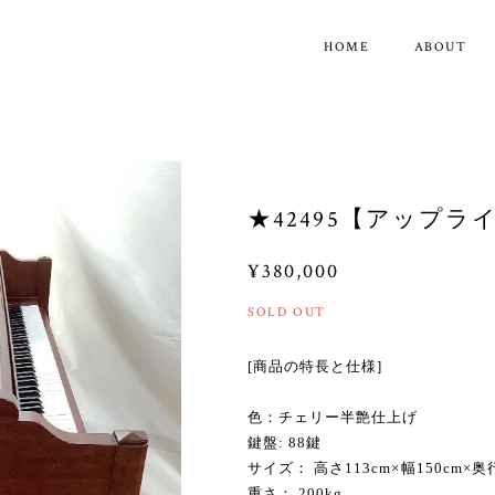
HOME
ABOUT
★42495【アップライ
¥380,000
SOLD OUT
[商品の特長と仕様]
色：チェリー半艶仕上げ
鍵盤: 88鍵
サイズ： 高さ113cm×幅150cm×奥
重さ： 200kg