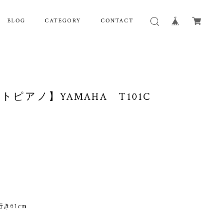
BLOG
CATEGORY
CONTACT
トピアノ】YAMAHA T101C
行き61cm