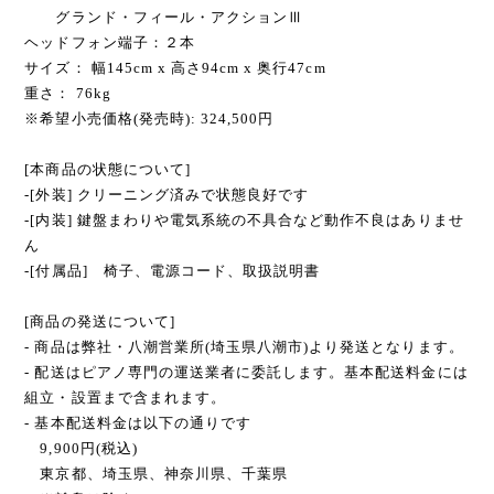
グランド・フィール・アクションⅢ
ヘッドフォン端子：２本
サイズ： 幅145cm x 高さ94cm x 奥行47cm
重さ： 76kg
※希望小売価格(発売時): 324,500円
[本商品の状態について]
-[外装] クリーニング済みで状態良好です
-[内装] 鍵盤まわりや電気系統の不具合など動作不良はありませ
ん
-[付属品] 椅子、電源コード、取扱説明書
[商品の発送について]
- 商品は弊社・八潮営業所(埼玉県八潮市)より発送となります。
- 配送はピアノ専門の運送業者に委託します。基本配送料金には
組立・設置まで含まれます。
- 基本配送料金は以下の通りです
9,900円(税込)
東京都、埼玉県、神奈川県、千葉県