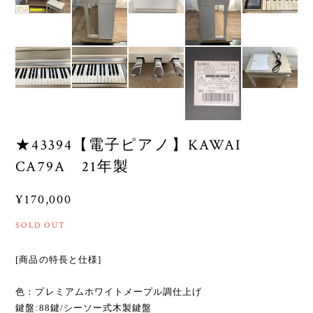
★43394【電子ピアノ】KAWAI
CA79A 21年製
¥170,000
SOLD OUT
[商品の特長と仕様]
色：プレミアムホワイトメープル調仕上げ
鍵盤:88鍵/シーソー式木製鍵盤