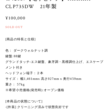
CLP735DW 21年製
¥100,000
SOLD OUT
[商品の特長と仕様]
色： ダークウォルナット調
鍵盤:88鍵
グランドタッチ-エス鍵盤、象牙調・黒檀調仕上げ、エスケープ
メント付き
ヘッドフォン端子：２本
サイズ： 幅1,461mmx 高さ927mm x 奥行459mm
重さ： 57kg
※希望小売価格(発売時):オープン価格
[本商品の状態について]
-[外装] クリーニング済みで状態良好です