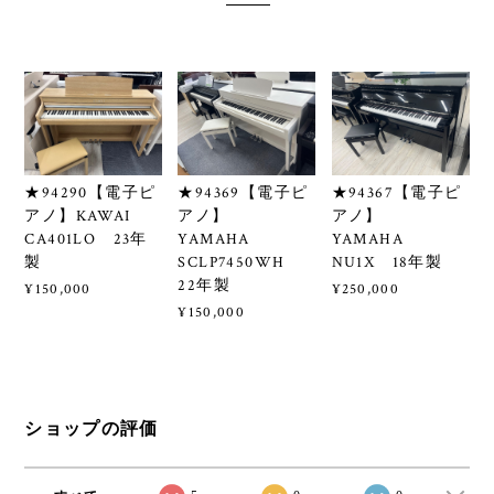
★94290【電子ピ
★94369【電子ピ
★94367【電子ピ
アノ】KAWAI
アノ】
アノ】
CA401LO 23年
YAMAHA
YAMAHA
製
SCLP7450WH
NU1X 18年製
22年製
¥150,000
¥250,000
¥150,000
ショップの評価
すべて
5
0
0