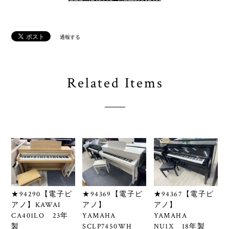
通報する
Related Items
★94290【電子ピ
★94369【電子ピ
★94367【電子ピ
アノ】KAWAI
アノ】
アノ】
CA401LO 23年
YAMAHA
YAMAHA
製
SCLP7450WH
NU1X 18年製