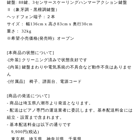
鍵盤: 88鍵、3センサースケーリングハンマーアクション鍵盤
Ⅱ（象牙調・黒檀調鍵盤）
ヘッドフォン端子：２本
サイズ： 幅136cm x 高さ83cm x 奥行30cm
重さ： 32kg
※希望小売価格(発売時): オープン
[本商品の状態について]
-[外装] クリーニング済みで状態良好です
-[内装] 鍵盤まわりや電気系統の不具合など動作不良はありませ
ん
-[付属品] 椅子、譜面台、電源コード
[商品の発送について]
- 商品は埼玉県八潮市より発送となります。
- 配送はピアノ専門の運送業者に委託します。基本配送料金には
組立・設置まで含まれます。
- 基本配送料金は以下の通りです
9,900円(税込)
東京都、埼玉県、神奈川県、千葉県