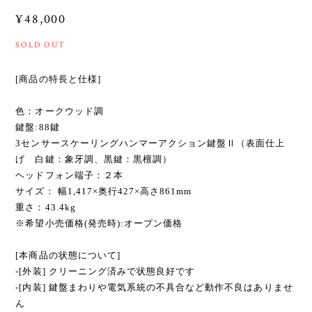
¥48,000
SOLD OUT
[商品の特長と仕様]
色：オークウッド調
鍵盤:88鍵
3センサースケーリングハンマーアクション鍵盤Ⅱ（表面仕上
げ 白鍵：象牙調、黒鍵：黒檀調）
ヘッドフォン端子：２本
サイズ： 幅1,417×奥行427×高さ861mm
重さ：43.4kg
※希望小売価格(発売時):オープン価格
[本商品の状態について]
-[外装] クリーニング済みで状態良好です
-[内装] 鍵盤まわりや電気系統の不具合など動作不良はありませ
ん