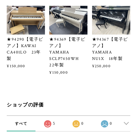
★94290【電子ピ
★94369【電子ピ
★94367【電子ピ
アノ】KAWAI
アノ】
アノ】
CA401LO 23年
YAMAHA
YAMAHA
製
SCLP7450WH
NU1X 18年製
22年製
¥150,000
¥250,000
¥150,000
ショップの評価
すべて
5
0
0