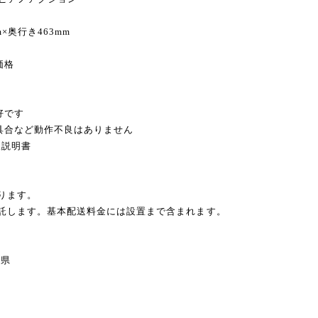
m×奥行き463mm
価格
好です
不具合など動作不良はありません
扱説明書
ります。
委託します。基本配送料金には設置まで含まれます。
県