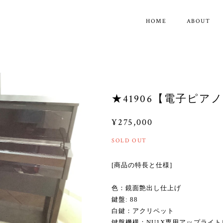
HOME
ABOUT
★41906【電子ピアノ
¥275,000
SOLD OUT
[商品の特長と仕様]
色：鏡面艶出し仕上げ
鍵盤: 88
白鍵：アクリペット
鍵盤機構：NU1X専用アップライ