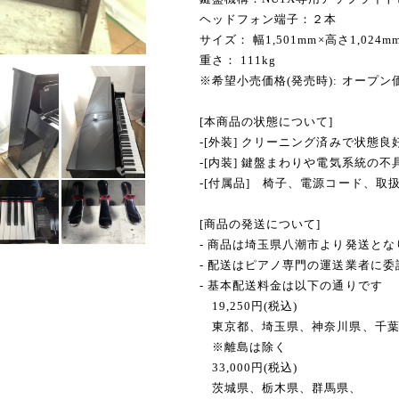
ヘッドフォン端子：２本
サイズ： 幅1,501mm×高さ1,024m
重さ： 111kg
※希望小売価格(発売時): オープン
[本商品の状態について]
-[外装] クリーニング済みで状態良
-[内装] 鍵盤まわりや電気系統の
-[付属品] 椅子、電源コード、取
[商品の発送について]
- 商品は埼玉県八潮市より発送とな
- 配送はピアノ専門の運送業者に
- 基本配送料金は以下の通りです
19,250円(税込)
東京都、埼玉県、神奈川県、千葉
※離島は除く
33,000円(税込)
茨城県、栃木県、群馬県、