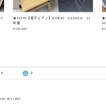
19
★94290【電子ピアノ】KAWAI CA401LO 23
★
年製
S
¥150,000
¥1
0
0
引法に基づく表記