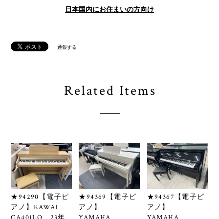
日本国内にお住まいの方向け
通報する
Related Items
★94290【電子ピ
★94369【電子ピ
★94367【電子ピ
アノ】KAWAI
アノ】
アノ】
CA401LO 23年
YAMAHA
YAMAHA