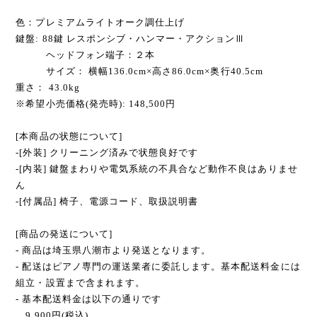
色：プレミアムライトオーク調仕上げ
鍵盤: 88鍵 レスポンシブ・ハンマー・アクションⅢ
ヘッドフォン端子：２本
サイズ： 横幅136.0cm×高さ86.0cm×奥行40.5cm
重さ： 43.0kg
※希望小売価格(発売時): 148,500円
[本商品の状態について]
-[外装] クリーニング済みで状態良好です
-[内装] 鍵盤まわりや電気系統の不具合など動作不良はありませ
ん
-[付属品] 椅子、電源コード、取扱説明書
[商品の発送について]
- 商品は埼玉県八潮市より発送となります。
- 配送はピアノ専門の運送業者に委託します。基本配送料金には
組立・設置まで含まれます。
- 基本配送料金は以下の通りです
9,900円(税込)