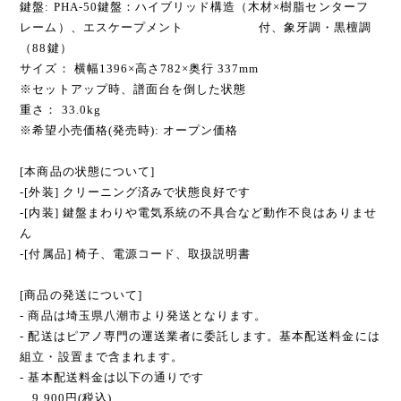
鍵盤: PHA-50鍵盤：ハイブリッド構造（木材×樹脂センターフ
レーム）、エスケープメント 付、象牙調・黒檀調
（88鍵）
サイズ： 横幅1396×高さ782×奥行 337mm
※セットアップ時、譜面台を倒した状態
重さ： 33.0kg
※希望小売価格(発売時): オープン価格
[本商品の状態について]
-[外装] クリーニング済みで状態良好です
-[内装] 鍵盤まわりや電気系統の不具合など動作不良はありませ
ん
-[付属品] 椅子、電源コード、取扱説明書
[商品の発送について]
- 商品は埼玉県八潮市より発送となります。
- 配送はピアノ専門の運送業者に委託します。基本配送料金には
組立・設置まで含まれます。
- 基本配送料金は以下の通りです
9,900円(税込)