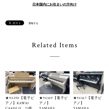
日本国内にお住まいの方向け
通報する
Related Items
★94290【電子ピ
★94369【電子ピ
★94367【電子ピ
アノ】KAWAI
アノ】
アノ】
CA401LO 23年
YAMAHA
YAMAHA