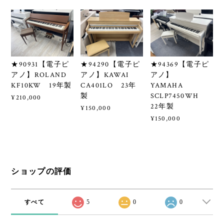
★90931【電子ピ
★94290【電子ピ
★94369【電子ピ
アノ】ROLAND
アノ】KAWAI
アノ】
KF10KW 19年製
CA401LO 23年
YAMAHA
製
SCLP7450WH
¥210,000
22年製
¥150,000
¥150,000
ショップの評価
すべて
5
0
0