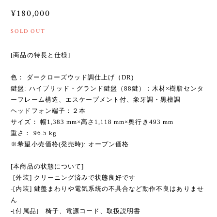
¥180,000
SOLD OUT
[商品の特長と仕様]
色： ダークローズウッド調仕上げ（DR)
鍵盤: ハイブリッド・グランド鍵盤（88鍵）：木材×樹脂センタ
ーフレーム構造、エスケープメント付、象牙調・黒檀調
ヘッドフォン端子：２本
サイズ： 幅1,383 mm×高さ1,118 mm×奥行き493 mm
重さ： 96.5 kg
※希望小売価格(発売時): オープン価格
[本商品の状態について]
-[外装] クリーニング済みで状態良好です
-[内装] 鍵盤まわりや電気系統の不具合など動作不良はありませ
ん
-[付属品] 椅子、電源コード、取扱説明書