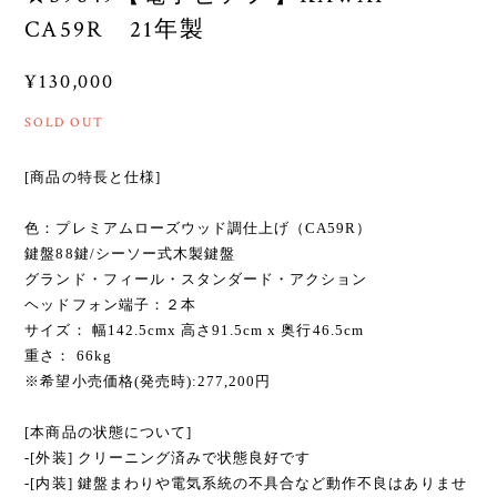
CA59R 21年製
¥130,000
SOLD OUT
[商品の特長と仕様]
色：プレミアムローズウッド調仕上げ（CA59R）
鍵盤88鍵/シーソー式木製鍵盤
グランド・フィール・スタンダード・アクション
ヘッドフォン端子：２本
サイズ： 幅142.5cmx 高さ91.5cm x 奥行46.5cm
重さ： 66kg
※希望小売価格(発売時):277,200円
[本商品の状態について]
-[外装] クリーニング済みで状態良好です
-[内装] 鍵盤まわりや電気系統の不具合など動作不良はありませ