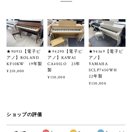
★90931【電子ピ
★94290【電子ピ
★94369【電子ピ
アノ】ROLAND
アノ】KAWAI
アノ】
KF10KW 19年製
CA401LO 23年
YAMAHA
製
SCLP7450WH
¥210,000
22年製
¥150,000
¥150,000
ショップの評価