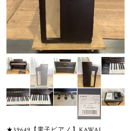
★39649【電子ピアノ】KAWAI