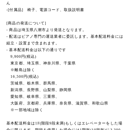
ん
-[付属品] 椅子、電源コード、取扱説明書
[商品の発送について]
- 商品は埼玉県八潮市より発送となります。
- 配送はピアノ専門の運送業者に委託します。基本配送料金には
組立・設置まで含まれます。
- 基本配送料金は以下の通りです
9,900円(税込)
東京都、埼玉県、神奈川県、千葉県
※離島は除く
16,500円(税込)
茨城県、栃木県、群馬県、
新潟県、長野県、山梨県、静岡県
愛知県、岐阜県、三重県、
大阪府、京都府、兵庫県、奈良県、滋賀県、和歌山県
※一部地域は除く
基本配送料金は1F(階段9段未満)もしくはエレベーターをした場
合に限ります。階段を使用した場合には1階毎(10段毎)に3,300