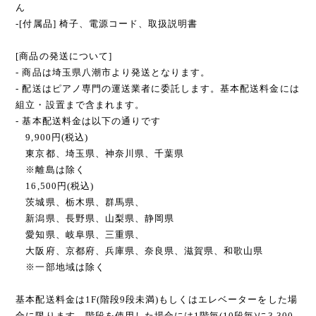
ん
-[付属品] 椅子、電源コード、取扱説明書
[商品の発送について]
- 商品は埼玉県八潮市より発送となります。
- 配送はピアノ専門の運送業者に委託します。基本配送料金には
組立・設置まで含まれます。
- 基本配送料金は以下の通りです
9,900円(税込)
東京都、埼玉県、神奈川県、千葉県
※離島は除く
16,500円(税込)
茨城県、栃木県、群馬県、
新潟県、長野県、山梨県、静岡県
愛知県、岐阜県、三重県、
大阪府、京都府、兵庫県、奈良県、滋賀県、和歌山県
※一部地域は除く
基本配送料金は1F(階段9段未満)もしくはエレベーターをした場
合に限ります。階段を使用した場合には1階毎(10段毎)に3,300