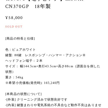
CN370GP 18年製
¥58,000
SOLD OUT
[商品の特長と仕様]
色：ピュアホワイト
鍵盤: 88鍵 レスポンシブ・ハンマー・アクションⅢ
ヘッドフォン端子：２本
サイズ： 幅144.5cm×奥行43.5cm×高さ88cm（譜面台を倒した
状態）
重さ：54kg
※希望小売価格(発売時): 165,240円
[本商品の状態について]
-[外装] クリーニング済みで状態良好です
-[内装] 鍵盤まわりや電気系統の不具合など動作不良はありませ