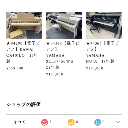
★94290【電子ピ
★94369【電子ピ
★94367【電子ピ
アノ】KAWAI
アノ】
アノ】
CA401LO 23年
YAMAHA
YAMAHA
製
SCLP7450WH
NU1X 18年製
22年製
¥150,000
¥250,000
¥150,000
ショップの評価
すべて
5
0
0