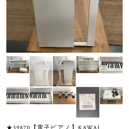
★39870【電子ピアノ】KAWAI