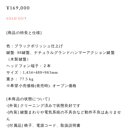
¥169,000
SOLD OUT
[商品の特長と仕様]
色：ブラックポリッシュ仕上げ
鍵盤: 88鍵盤、ナチュラルグランドハンマーアクション鍵盤
（木製鍵盤）
ヘッドフォン端子：２本
サイズ：1,434×489×963mm
重さ： 77.5 kg
※希望小売価格(発売時): オープン価格
[本商品の状態について]
-[外装] クリーニング済みで状態良好です
-[内装] 鍵盤まわりや電気系統の不具合など動作不良はありませ
ん
-[付属品] 椅子、電源コード、取扱説明書