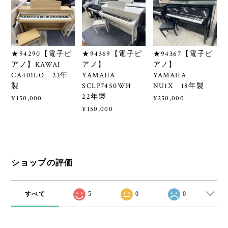
★94290【電子ピ
★94369【電子ピ
★94367【電子ピ
アノ】KAWAI
アノ】
アノ】
CA401LO 23年
YAMAHA
YAMAHA
製
SCLP7450WH
NU1X 18年製
22年製
¥150,000
¥250,000
¥150,000
ショップの評価
すべて
5
0
0