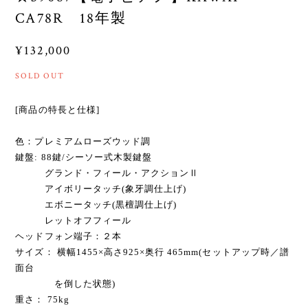
CA78R 18年製
¥132,000
SOLD OUT
[商品の特長と仕様]
色：プレミアムローズウッド調
鍵盤: 88鍵/シーソー式木製鍵盤
グランド・フィール・アクションⅡ
アイボリータッチ(象牙調仕上げ)
エボニータッチ(黒檀調仕上げ)
レットオフフィール
ヘッドフォン端子：２本
サイズ： 横幅1455×高さ925×奥行 465mm(セットアップ時／譜
面台
を倒した状態)
重さ： 75kg