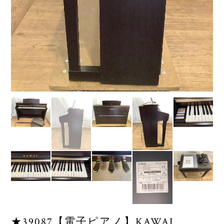
★39087【電子ピアノ】KAWAI