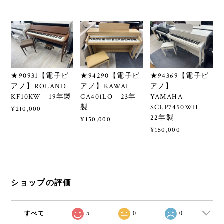
★90931【電子ピ
★94290【電子ピ
★94369【電子ピ
アノ】ROLAND
アノ】KAWAI
アノ】
KF10KW 19年製
CA401LO 23年
YAMAHA
製
SCLP7450WH
¥210,000
22年製
¥150,000
¥150,000
ショップの評価
すべて
5
0
0