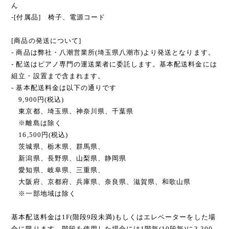
ん
-[付属品] 椅子、電源コード
[商品の発送について]
- 商品は弊社・八潮営業所(埼玉県八潮市)より発送となります。
- 配送はピアノ専門の運送業者に委託します。基本配送料金には
組立・設置まで含まれます。
- 基本配送料金は以下の通りです
9,900円(税込)
東京都、埼玉県、神奈川県、千葉県
※離島は除く
16,500円(税込)
茨城県、栃木県、群馬県、
新潟県、長野県、山梨県、静岡県
愛知県、岐阜県、三重県、
大阪府、京都府、兵庫県、奈良県、滋賀県、和歌山県
※一部地域は除く
基本配送料金は1F(階段9段未満)もしくはエレベーターをした場
合に限ります。階段を使用した場合には1階毎(10段毎)に3,300