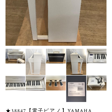
★38847【電子ピアノ】YAMAHA