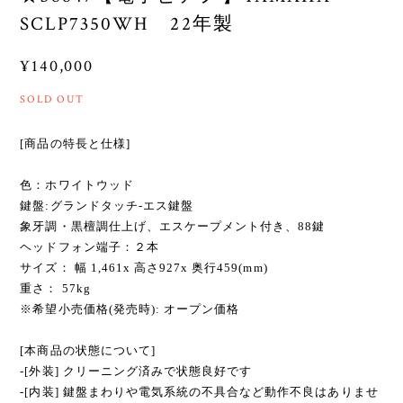
SCLP7350WH 22年製
¥140,000
SOLD OUT
[商品の特長と仕様]
色：ホワイトウッド
鍵盤:グランドタッチ-エス鍵盤
象牙調・黒檀調仕上げ、エスケープメント付き、88鍵
ヘッドフォン端子：２本
サイズ： 幅 1,461x 高さ927x 奥行459(mm)
重さ： 57kg
※希望小売価格(発売時): オープン価格
[本商品の状態について]
-[外装] クリーニング済みで状態良好です
-[内装] 鍵盤まわりや電気系統の不具合など動作不良はありませ