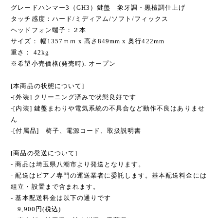
グレードハンマー3（GH3）鍵盤 象牙調・黒檀調仕上げ
タッチ感度：ハード/ミディアム/ソフト/フィックス
ヘッドフォン端子：２本
サイズ： 幅1357ｍｍ x 高さ849mm x 奥行422mm
重さ： 42kg
※希望小売価格(発売時): オープン
[本商品の状態について]
-[外装] クリーニング済みで状態良好です
-[内装] 鍵盤まわりや電気系統の不具合など動作不良はありませ
ん
-[付属品] 椅子、電源コード、取扱説明書
[商品の発送について]
- 商品は埼玉県八潮市より発送となります。
- 配送はピアノ専門の運送業者に委託します。基本配送料金には
組立・設置まで含まれます。
- 基本配送料金は以下の通りです
9,900円(税込)