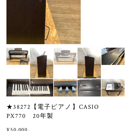
★38272【電子ピアノ】CASIO
PX770 20年製
¥50,000
SOLD OUT
[商品の特長と仕様]
色：オークウッド調
鍵盤: 88鍵、3センサースケーリングハンマーアクション鍵盤
Ⅱ（象牙調・黒檀調鍵盤）