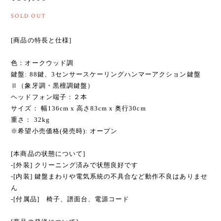
ヘッドフォン端子：２本
サイズ： 幅136cm x 高さ83cm x 奥行30cm
重さ： 32kg
※希望小売価格(発売時): オープン
[本商品の状態について]
-[外装] クリーニング済みで状態良好です
-[内装] 鍵盤まわりや電気系統の不具合など動作不良はありませ
ん
-[付属品] 椅子、譜面台、電源コード
[商品の発送について]
- 商品は埼玉県八潮市より発送となります。
- 配送はピアノ専門の運送業者に委託します。基本配送料金には
組立・設置まで含まれます。
- 基本配送料金は以下の通りです
9,900円(税込)
東京都、埼玉県、神奈川県、千葉県
※離島は除く
16,500円(税込)