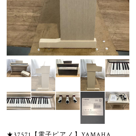
★37571【電子ピアノ】YAMAHA