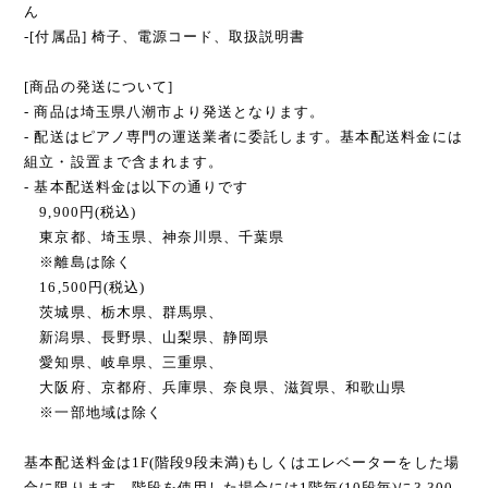
ん
-[付属品] 椅子、電源コード、取扱説明書
[商品の発送について]
- 商品は埼玉県八潮市より発送となります。
- 配送はピアノ専門の運送業者に委託します。基本配送料金には
組立・設置まで含まれます。
- 基本配送料金は以下の通りです
9,900円(税込)
東京都、埼玉県、神奈川県、千葉県
※離島は除く
16,500円(税込)
茨城県、栃木県、群馬県、
新潟県、長野県、山梨県、静岡県
愛知県、岐阜県、三重県、
大阪府、京都府、兵庫県、奈良県、滋賀県、和歌山県
※一部地域は除く
基本配送料金は1F(階段9段未満)もしくはエレベーターをした場
合に限ります。階段を使用した場合には1階毎(10段毎)に3,300