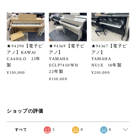
★94290【電子ピ
★94369【電子ピ
★94367【電子ピ
アノ】KAWAI
アノ】
アノ】
CA401LO 23年
YAMAHA
YAMAHA
製
SCLP7450WH
NU1X 18年製
22年製
¥150,000
¥250,000
¥150,000
ショップの評価
すべて
5
0
0