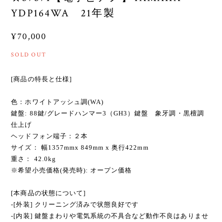
YDP164WA 21年製
¥70,000
SOLD OUT
[商品の特長と仕様]
色：ホワイトアッシュ調(WA)
鍵盤: 88鍵/グレードハンマー3（GH3）鍵盤 象牙調・黒檀調
仕上げ
ヘッドフォン端子：２本
サイズ： 幅1357mmx 849mm x 奥行422mm
重さ： 42.0kg
※希望小売価格(発売時): オープン価格
[本商品の状態について]
-[外装] クリーニング済みで状態良好です
-[内装] 鍵盤まわりや電気系統の不具合など動作不良はありませ