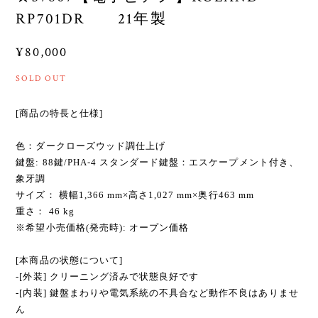
RP701DR 21年製
¥80,000
SOLD OUT
[商品の特長と仕様]
色：ダークローズウッド調仕上げ
鍵盤: 88鍵/PHA-4 スタンダード鍵盤：エスケープメント付き、
象牙調
サイズ： 横幅1,366 mm×高さ1,027 mm×奥行463 mm
重さ： 46 kg
※希望小売価格(発売時): オープン価格
[本商品の状態について]
-[外装] クリーニング済みで状態良好です
-[内装] 鍵盤まわりや電気系統の不具合など動作不良はありませ
ん