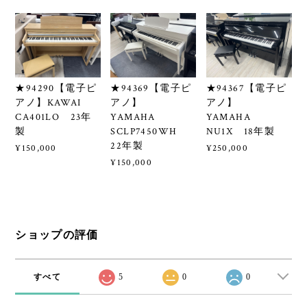
★94290【電子ピ
★94369【電子ピ
★94367【電子ピ
アノ】KAWAI
アノ】
アノ】
CA401LO 23年
YAMAHA
YAMAHA
製
SCLP7450WH
NU1X 18年製
22年製
¥150,000
¥250,000
¥150,000
ショップの評価
すべて
5
0
0